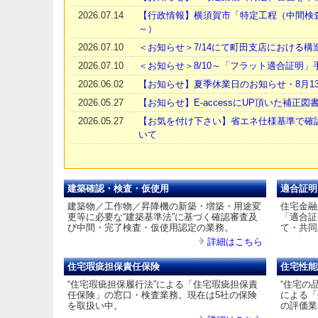
2026.07.14
【行政情報】横須賀市「特定工程（中間検査
～）
2026.07.10
＜お知らせ＞7/14にて町田支店における
2026.07.10
＜お知らせ＞8/10～「フラット適合証明
2026.06.02
【お知らせ】夏季休業日のお知らせ・8月13
2026.05.27
【お知らせ】E-accessにUP頂いた補正
2026.05.27
【お気を付け下さい】省エネ仕様基準で確
いて
建築確認・検査・仮使用
適合証明
建築物／工作物／昇降機の新築・増築・用途変
住宅金融
更等に必要な“建築基準法”に基づく確認審査及
「適合証
び中間・完了検査・仮使用認定の業務。
て・共同
詳細はこちら
住宅瑕疵担保責任保険
住宅性能
“住宅瑕疵担保履行法”による「住宅瑕疵担保責
“住宅の
任保険」の窓口・検査業務。現在は5社の保険
による「
を取扱い中。
の評価業