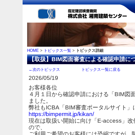
HOME
>
トピックス一覧
>
トピックス詳細
【取扱】BIM図面審査による確認申請に
←次のトピックス
トピックス一覧に戻る
2026/05/19
お客様各位
４月１日から確認申請における「BIM図
ました。
弊社もICBA「BIM審査ポータルサイト
https://bimpermit.jp/kikan/
現在は取扱い開始に向け「E-access
ので、
ご利用ご希望のお客様には恐縮ですが、